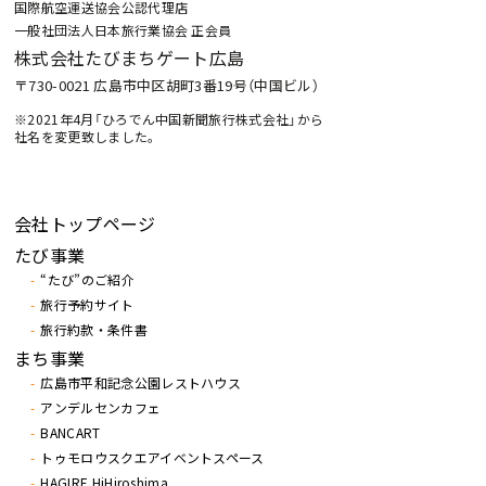
国際航空運送協会公認代理店
一般社団法人日本旅行業協会 正会員
株式会社たびまちゲート広島
〒730-0021 広島市中区胡町3番19号（中国ビル）
※2021年4月「ひろでん中国新聞旅行株式会社」から
社名を変更致しました。
会社トップページ
たび事業
“たび”のご紹介
旅行予約サイト
旅行約款・条件書
まち事業
広島市平和記念公園レストハウス
アンデルセンカフェ
BANCART
トゥモロウスクエアイベントスペース
HAGIRE HiHiroshima