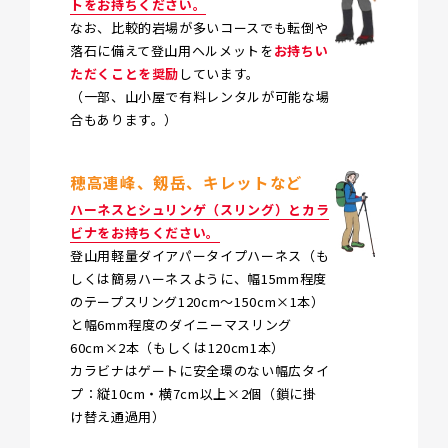
トをお持ちください。
なお、比較的岩場が多いコースでも転倒や
落石に備えて登山用ヘルメットを
お持ちい
ただくことを奨励
しています。
（一部、山小屋で有料レンタルが可能な場
合もあります。）
穂高連峰、剱岳、キレットなど
ハーネスとシュリンゲ（スリング）とカラ
ビナをお持ちください。
登山用軽量ダイアパータイプハーネス（も
しくは簡易ハーネスように、幅15mm程度
のテープスリング120cm～150cm×1本）
と幅6mm程度のダイニーマスリング
60cm×2本（もしくは120cm1本）
カラビナはゲートに安全環のない幅広タイ
プ：縦10cm・横7cm以上×2個（鎖に掛
け替え通過用）