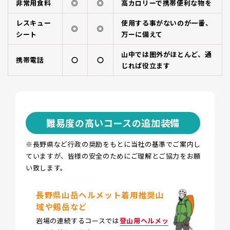
非常用食料
◎
◎
高カロリーで携帯便利な物を
レスキュー
使用する事がないのが一番、
◎
◎
シート
万ーに備えて
山中では圏外がほとんど、通
携帯電話
〇
〇
じれば役立ます
難易度の高いコースの追加装備
※長野県など行政の奨励をもとに当社の基準でご案内し
ていますが、皆様の安全のためにご理解とご協力をお願
い致します。
長野県山岳ヘルメット着用推奨山
域や剱岳など
岩場の連続するコースでは
登山用ヘルメッ