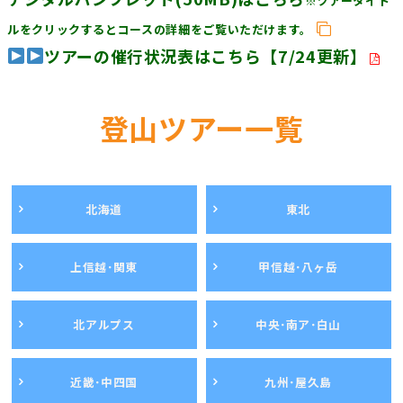
※ツアータイト
ルをクリックするとコースの詳細をご覧いただけます。
ツアーの催行状況表はこちら【7/24更新】
登山ツアー一覧
北海道
東北
上信越･関東
甲信越･八ヶ岳
北アルプス
中央･南ア･白山
近畿･中四国
九州･屋久島