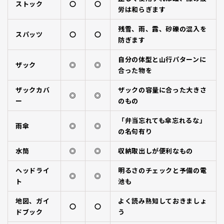
ストック
〇
〇
労は和らぎます
残雪、雨、露、砂礫の混入を
スパッツ
〇
〇
防ぎます
自分の体型と山行パターンに
ザック
◎
◎
合った物を
ザックカバ
ザックの容量に合った大きさ
◎
◎
ー
のもの
「弁当忘れても傘忘れるな」
雨傘
◎
◎
の名句有り
水筒
◎
◎
収納取出しが便利なもの
ヘッドライ
明るさのチェックと予備の電
◎
◎
ト
池も
地図、ガイ
よく読み熟知しておきましょ
〇
〇
ドブック
う