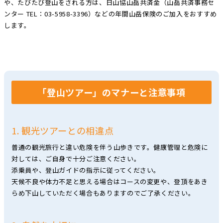
や、たびたび登山をされる方は、日山協山岳共済金（山岳共済事務セ
ンター TEL：03-5958-3396）などの年間山岳保険のご加入をおすすめ
します。
「登山ツアー」のマナーと注意事項
1. 観光ツアーとの相違点
普通の観光旅行と違い危険を伴う山歩きです。健康管理と危険に
対しては、ご自身で十分ご注意ください。
添乗員や、登山ガイドの指示に従ってください。
天候不良や体力不足と思える場合はコースの変更や、登頂をあき
らめ下山していただく場合もありますのでご了承ください。