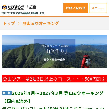
お問い合わせ
メニュー
“たび”と‟まち”に新たな感動をお届けします。
トップ
登山＆ウオーキング
は2泊3日以上のコース・・・500円割引／1泊2日お
2026年4月～2027年3月 登山&ウオーキング
【国内&海外】
デジタルパンフレット(50MB)はこちら