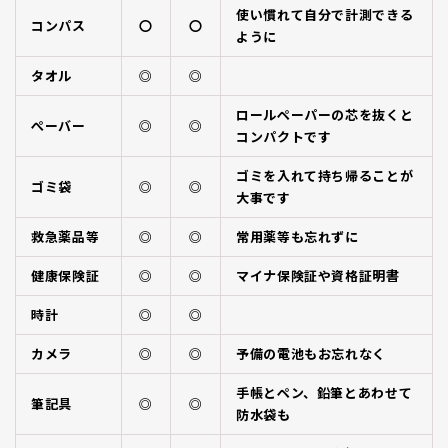
使い慣れて自分で計測できる
コンパス
〇
〇
ように
タオル
◎
◎
ロールペーパーの芯を抜くと
ぺーバー
◎
◎
コンパクトです
ゴミを入れて持ち帰ることが
ゴミ袋
◎
◎
大事です
救急薬品等
◎
◎
常用薬等も忘れずに
健康保険証
◎
◎
マイナ保険証や資格証明書
時計
◎
◎
カメラ
◎
◎
予備の電池もお忘れなく
手帳とペン、鉛筆とあわせて
筆記具
◎
◎
防水袋も