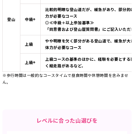
比較的明瞭な登山道だが、緩急があり、部分的
力が必要なコース
登山
中級+
◎≪中級＋以上参加基準≫
「同意書および登山歴質問書」にご記入いただ
やや明瞭を欠く部分がある登山道で、緩急が大
上級
体力が必要なコース
上級コースの基準のほかに、経験を必要とする
上級+
く縦走路があるなど。
※歩行時間は一般的なコースタイムで昼食時間や休憩時間を含みませ
ん。
レベルに合った山選びを