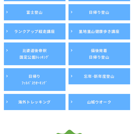
富士登山
日帰り登山
ランクアップ縦走講座
里地里山健康歩き講座
比婆道後帝釈
備後発着
国定公園ﾄﾚｯｷﾝｸﾞ
日帰り登山
日帰り
忘年･新年度登山
ﾌｯﾄﾊﾟｽｳｵｰｷﾝｸﾞ
海外トレッキング
山城ウオーク