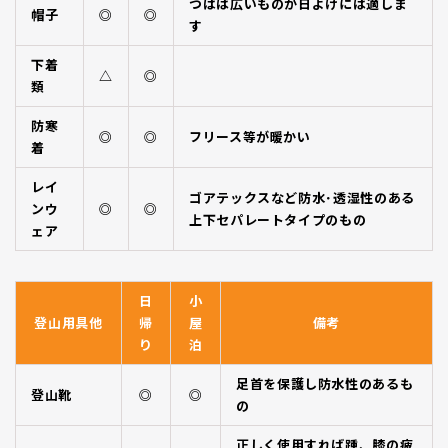
つばは広いものが日よけには適しま
帽子
◎
◎
す
下着
△
◎
類
防寒
◎
◎
フリース等が暖かい
着
レイ
ゴアテックスなど防水･透湿性のある
ンウ
◎
◎
上下セパレートタイプのもの
ェア
日
小
登山用具他
帰
屋
備考
り
泊
足首を保護し防水性のあるも
登山靴
◎
◎
の
正しく使用すれば踵、膝の疲