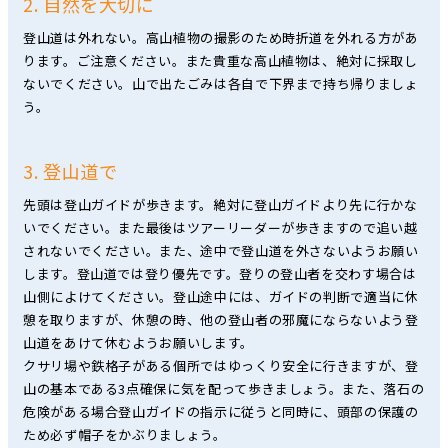
2. 自然を大切に
登山道は外れない。高山植物の撮影のため時折道を外れる方があ
ります。ご注意ください。また貴重な高山植物は、絶対に採取し
ないでください。山で出たごみは各自で下界まで持ち帰りましょ
う。
3. 登山道で
先頭は登山ガイドが歩きます。絶対に登山ガイドより先に行かな
いでください。また最後はツアーリーダーが歩きますので追い越
されないでください。また、途中で登山道を外さないようお願い
します。登山道では登り優先です。登りの登山者を交わす場合は
山側によけてください。登山途中には、ガイドの判断で適当に休
憩を取りますが、休憩の時、他の登山者の邪魔にならないよう登
山道をあけて休むようお願いします。
クサリ場や鉄格子がある個所ではゆっくり安全に行きますが、登
山の基本である3点確保に気を配って歩きましょう。また、落石の
危険がある場合登山ガイドの指示に従うと同時に、頭部の保護の
ため必ず帽子をかぶりましょう。