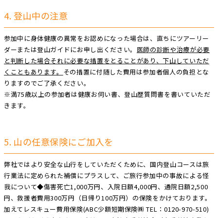
4. 登山中の注意
参加中に身体健康の異常をお認めになった場合は、直ちにツアーリー
ダーまたは登山ガイドにお申し出ください。
医師の診断や治療が必要
と判断した場合それに必要な措置をとることがあり、下山していただ
くこともあります。
その措置に付随した費用は参加者個人の負担とな
りますのでご了承ください。
※満75歳以上の参加者は健康お伺い書、登山歴質問書を書いていただ
きます。
5. 山の任意保険にご加入を
弊社ではより安全な山行をしていただくために、国内登山コースは旅
行業法に定められた補償にプラスして、ご旅行参加中の事故による怪
我について◆傷害死亡1,000万円、入院日額4,000円、通院日額2,500
円、救援者費用300万円（日帰り100万円）の保険をかけております。
加えてレスキュー費用保険(ABC少額短期保険㈱ TEL：0120-970-510)