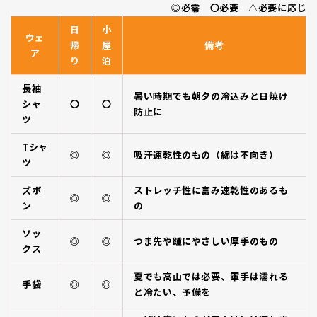
◎必需 〇必要 △必要に応じ
日
小
ウェ
帰
屋
備考
ア
り
泊
長袖
暑い時期でも朝夕の冷込みと日焼け
シャ
〇
〇
防止に
ツ
Tシャ
◎
◎
吸汗速乾性のもの（綿は不向き）
ツ
ズボ
ストレッチ性に富み速乾性のあるも
◎
◎
ン
の
ソッ
◎
◎
つま先や踵にやさしい厚手のもの
クス
夏でも高山では必要、軍手は濡れる
手袋
◎
◎
と冷たい、予備を